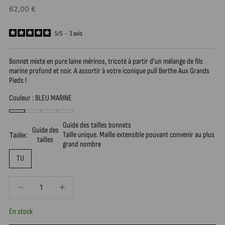
Prix de vente
62,00 €
5
/
5
-
3
avis
Bonnet mixte en pure laine mérinos, tricoté à partir d'un mélange de fils
marine profond et noir. A assortir à votre iconique pull Berthe Aux Grands
Pieds !
Couleur : BLEU MARINE
Guide des tailles bonnets
Guide des
Taille unique. Maille extensible pouvant convenir au plus
Taille:
tailles
grand nombre
TU
Diminuer la quantité
Diminuer la quantité
En stock