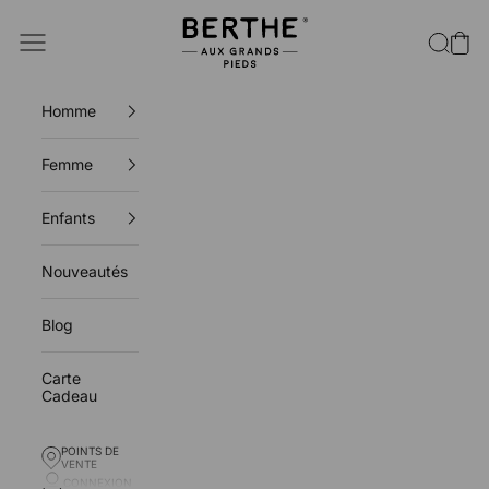
Passer au contenu
Berthe aux grands pieds
Ouvrir la navigation
Ouvrir l
Voir 
Homme
Femme
Enfants
Nouveautés
Blog
Carte
Cadeau
POINTS DE
POINTS DE VENTE
VENTE
CONNEXION