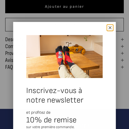
Ajouter au panier
Acheter maintenant
Description
Composition
Provenance
Avis
FAQ
Inscrivez-vous à
notre newsletter
et profitez de
10% de remise
OSEZ LE PAS DE CÔTÉ !
sur votre première commande.