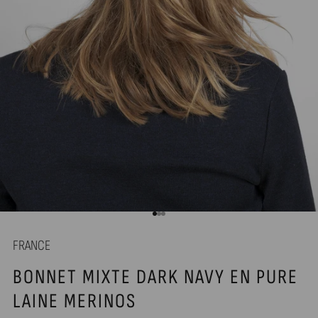
Aller à l'élément 1
Aller à l'élément 2
Aller à l'élément 3
FRANCE
BONNET MIXTE DARK NAVY EN PURE
LAINE MERINOS