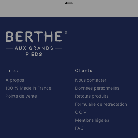
Aller à l'élément 1
Aller à l'élément 2
Aller à l'élément 3
Aller à l'élément 4
Infos
Clients
A propos
Nous contacter
100 % Made in France
Données personnelles
Points de vente
Retours produits
Formulaire de retractation
C.G.V
Mentions légales
FAQ