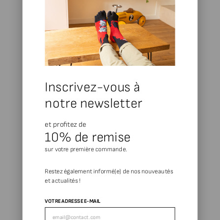
Ajouter au panier
Ajouter au panier
Collants 40D Arbre marine et
Collants 40D Arbre et Dentelle
Oiseaux jaunes
noir
Inscrivez-vous à
Prix de vente
Prix de vente
39,00 €
41,50 €
notre newsletter
et profitez de
10% de remise
sur votre première commande.
Restez également informé(e) de nos nouveautés
et actualités !
VOTRE ADRESSE E-MAIL