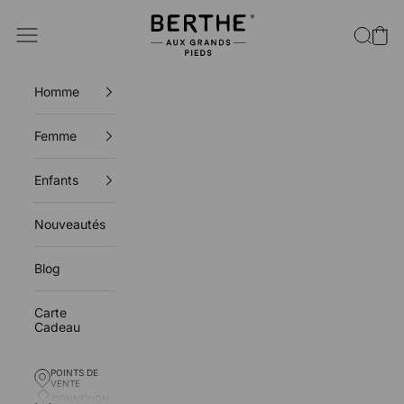
Passer au contenu
Berthe aux grands pieds
Ouvrir la navigation
Ouvrir l
Voir 
Homme
Femme
Enfants
Nouveautés
Blog
Carte
Cadeau
POINTS DE
POINTS DE VENTE
VENTE
CONNEXION