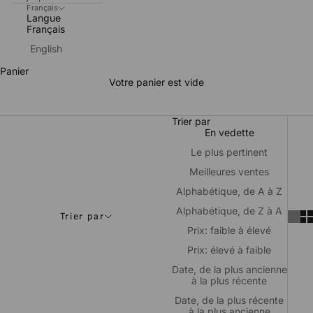
Français
Langue
Français
English
Collants femme
Panier
Découvrez notre gamme de
collants colorés,
conçus pour
Votre panier est vide
vous apporter le plus grand confort qu’il soit et le style parfait.
Nés d’une fabrication 100 % française, nos collants sont
résistants et surtout durables. Chouchoutez votre silhouette et
vos jambes avec nos collants Berthe Aux Grands Pieds !
Trier par
En vedette
Le plus pertinent
Meilleures ventes
Alphabétique, de A à Z
Alphabétique, de Z à A
Trier par
Prix: faible à élevé
Prix: élevé à faible
Date, de la plus ancienne
à la plus récente
Date, de la plus récente
à la plus ancienne