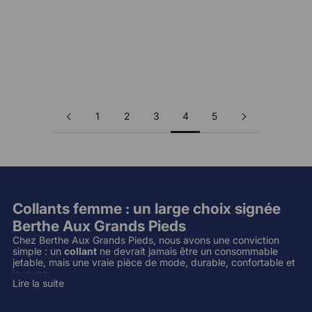
Choisir les options
Ajouter au panier
Collants coton femme fleurs
Collants kaki semi-opaque à
fleurs vertes et bleues
Prix de vente
Prix de vente
68,00 €
43,00 €
1
2
3
4
5
Collants femme : un large choix signée
Berthe Aux Grands Pieds
Chez Berthe Aux Grands Pieds, nous avons une conviction
simple : un
collant
ne devrait jamais être un consommable
jetable, mais une vraie pièce de mode, durable, confortable et
joyeuse.
Lire la suite
Nos
collants femme sont entièrement fabriqués en France
,
avec exigence et créativité, dans des matières soigneusement
choisies comme le coton, la soie ou le polyamide, et déclinés